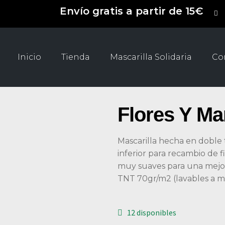
Envío gratis a partir de
15€
Inicio
Tienda
Mascarilla Solidaria
Co
Flores Y Ma
Mascarilla hecha en doble 
inferior para recambio de f
muy suaves para una mejor 
TNT 70gr/m2 (lavables a me
12 disponibles