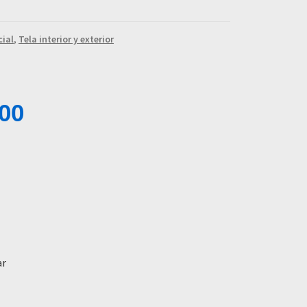
cial
,
Tela interior y exterior
,00
ar