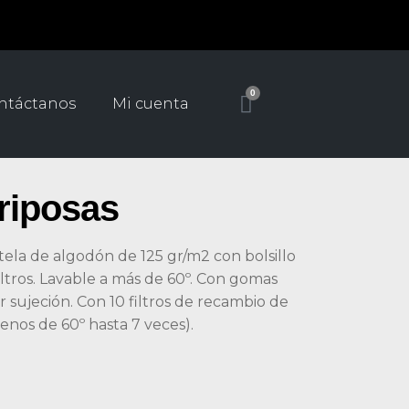
0
ntáctanos
Mi cuenta
riposas
tela de algodón de 125 gr/m2 con bolsillo
iltros. Lavable a más de 60º. Con gomas
sujeción. Con 10 filtros de recambio de
nos de 60º hasta 7 veces).