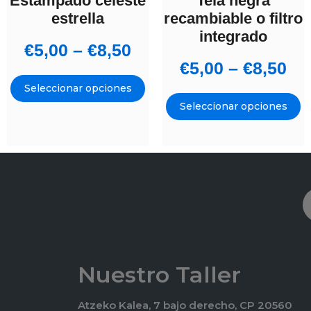
Estampado celeste
Tela negra
estrella
recambiable o filtro
integrado
€
5,00
–
€
8,50
€
5,00
–
€
8,50
Seleccionar opciones
Seleccionar opciones
Nuestro Taller
Atzeko Kalea, 7 bajo derecho, CP 20560