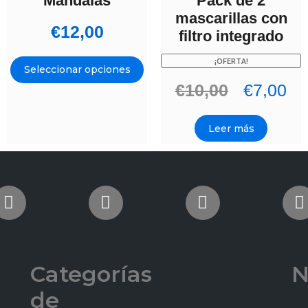
Mandalas
Pack de 2
mascarillas con
€
12,00
filtro integrado
¡OFERTA!
Seleccionar opciones
€
10,00
€
7,00
Leer más
Categorías
N
de