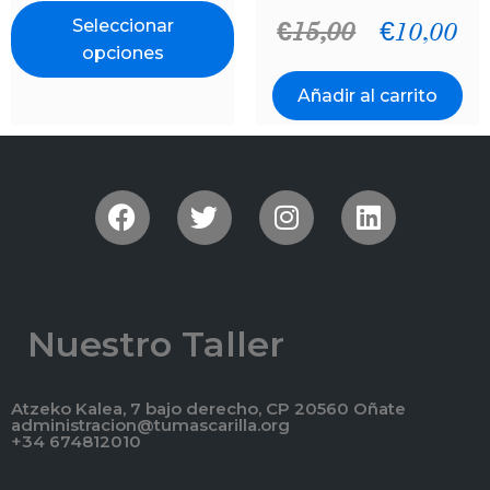
Seleccionar
€
15,00
€
10,00
opciones
Añadir al carrito
Nuestro Taller
Atzeko Kalea, 7 bajo derecho, CP 20560 Oñate
administracion@tumascarilla.org
+34 674812010