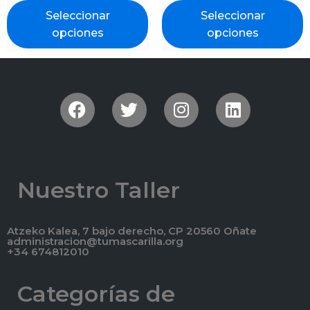
Seleccionar
Seleccionar
opciones
opciones
Nuestro Taller
Atzeko Kalea, 7 bajo derecho, CP 20560 Oñate
administracion@tumascarilla.org
+34 674812010
Categorías de